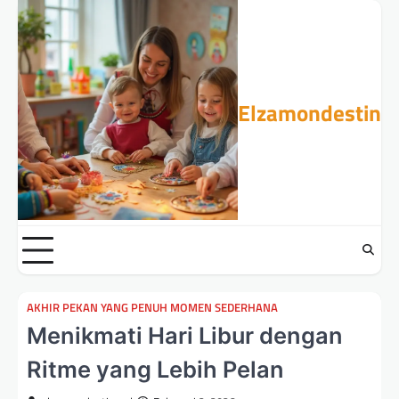
Skip
to
content
Elzamondestin
AKHIR PEKAN YANG PENUH MOMEN SEDERHANA
Menikmati Hari Libur dengan
Ritme yang Lebih Pelan