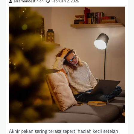
elzamondestin.onl
Februari 2, 2026
Akhir pekan sering terasa seperti hadiah kecil setelah