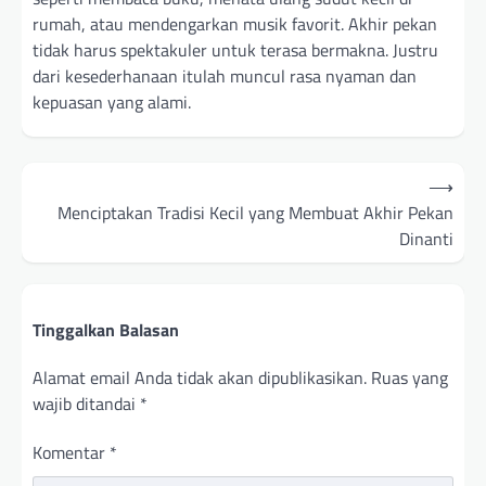
rumah, atau mendengarkan musik favorit. Akhir pekan
tidak harus spektakuler untuk terasa bermakna. Justru
dari kesederhanaan itulah muncul rasa nyaman dan
kepuasan yang alami.
Navigasi
⟶
pos
Menciptakan Tradisi Kecil yang Membuat Akhir Pekan
Dinanti
Tinggalkan Balasan
Alamat email Anda tidak akan dipublikasikan.
Ruas yang
wajib ditandai
*
Komentar
*