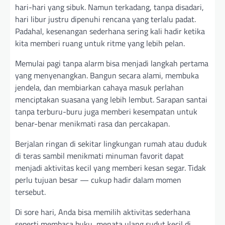
hari-hari yang sibuk. Namun terkadang, tanpa disadari,
hari libur justru dipenuhi rencana yang terlalu padat.
Padahal, kesenangan sederhana sering kali hadir ketika
kita memberi ruang untuk ritme yang lebih pelan.
Memulai pagi tanpa alarm bisa menjadi langkah pertama
yang menyenangkan. Bangun secara alami, membuka
jendela, dan membiarkan cahaya masuk perlahan
menciptakan suasana yang lebih lembut. Sarapan santai
tanpa terburu-buru juga memberi kesempatan untuk
benar-benar menikmati rasa dan percakapan.
Berjalan ringan di sekitar lingkungan rumah atau duduk
di teras sambil menikmati minuman favorit dapat
menjadi aktivitas kecil yang memberi kesan segar. Tidak
perlu tujuan besar — cukup hadir dalam momen
tersebut.
Di sore hari, Anda bisa memilih aktivitas sederhana
seperti membaca buku, menata ulang sudut kecil di