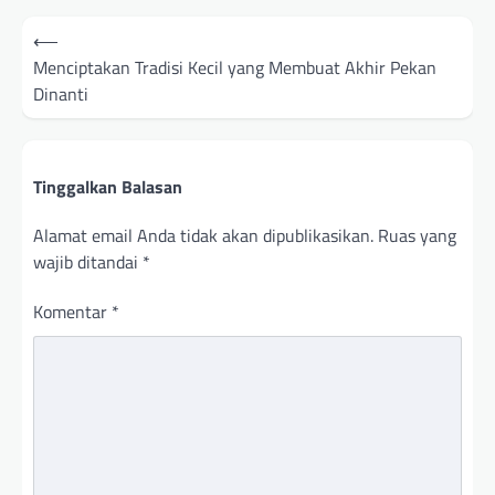
Navigasi
⟵
pos
Menciptakan Tradisi Kecil yang Membuat Akhir Pekan
Dinanti
Tinggalkan Balasan
Alamat email Anda tidak akan dipublikasikan.
Ruas yang
wajib ditandai
*
Komentar
*