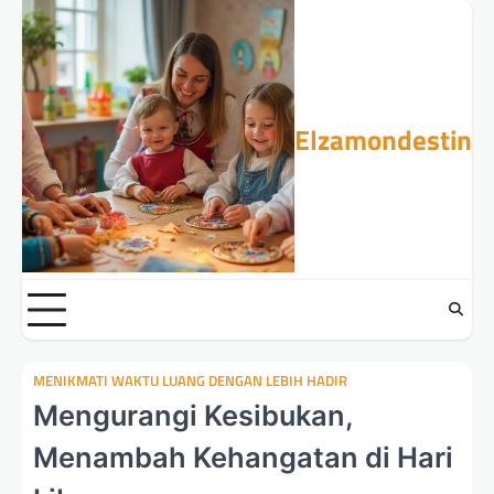
Skip
to
content
Elzamondestin
MENIKMATI WAKTU LUANG DENGAN LEBIH HADIR
Mengurangi Kesibukan,
Menambah Kehangatan di Hari