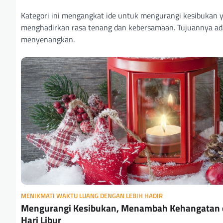
Kategori ini mengangkat ide untuk mengurangi kesibukan y
menghadirkan rasa tenang dan kebersamaan. Tujuannya ad
menyenangkan.
MENIKMATI WAKTU LUANG DENGAN LEBIH HADIR
Mengurangi Kesibukan, Menambah Kehangatan 
Hari Libur