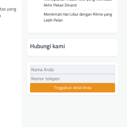
Akhir Pekan Dinanti
tas yang
Menikmati Hari Libur dengan Ritme yang
n
Lebih Pelan
Hubungi kami